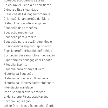
Autoeducação
Centro Espírita
Chico Xavier
Ciência e Espiritismo
Ciência e Espiritualidade
Clássicos da Educação
Comenius
Criança
Cristianismo
Cuidar
Diálo
Diálogo
Diálogo inter-religioso
Educação das emoções
Educação mediúnica
Educação para a Morte
Educação para a paz
Ensino Médio
Ensino inter-religioso
Espiriitismo
Espiritismo
Espiritualidade
Estética
Eurípedes Barsanulfo
Evangelização
Experiências pedagógicas
Filosofia
Filosofia Espírita
Filosofia para crianças
Gueto
História da Educacão
História da Educação Brasileira
História da Universidade
Holocausto
Interdisciplinaridade
Irena Sendlrerowa
Islamismo
J. Herculano Pires
Jesus
Kardec
Korczak
Legislação
Lei de Diretrizes e Bases
Léon Denis