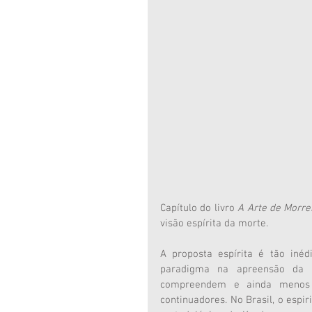
Capítulo do livro 
A Arte de Morrer
visão espírita da morte.
A proposta espírita é tão inéd
paradigma na apreensão da r
compreendem e ainda menos 
continuadores. No Brasil, o espir