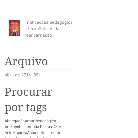
Implicações pedagógicas
e terapêuticas da
reencarnação
Arquivo
abril de 2016
(35)
35 posts
Procurar
por tags
Abnegação
Amor pedagógico
Antropologia
Anália Franco
Arte
Arte Espírita
Autoconhecimento